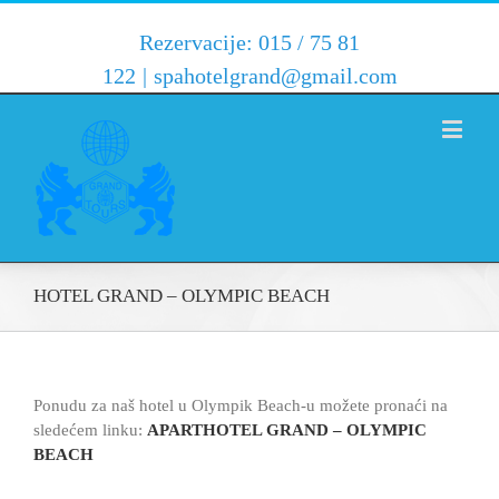
Rezervacije: 015 / 75 81
122
|
spahotelgrand@gmail.com
HOTEL GRAND – OLYMPIC BEACH
Ponudu za naš hotel u Olympik Beach-u možete pronaći na
sledećem linku:
APARTHOTEL GRAND – OLYMPIC
BEACH