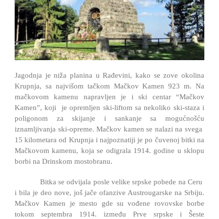
Jagodnja je niža planina u Rađevini, kako se zove okolina
Krupnja, sa najvišom tačkom Mačkov Kamen 923 m. Na
mačkovom kamenu napravljen je i ski centar “Mačkov
Kamen”, koji je opremljen ski-liftom sa nekoliko ski-staza i
poligonom za skijanje i sankanje sa mogućnošću
iznamljivanja ski-opreme. Mačkov kamen se nalazi na svega
15 kilometara od Krupnja i najpoznatiji je po čuvenoj bitki na
Mačkovom kamenu, koja se odigrala 1914. godine u sklopu
borbi na Drinskom mostobranu.
Bitka se odvijala posle velike srpske pobede na Ceru
i bila je deo nove, još jače ofanzive Austrougarske na Srbiju.
Mačkov Kamen je mesto gde su vođene rovovske borbe
tokom septembra 1914. između Prve srpske i Šeste