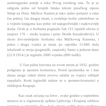
austrougarske armije u toku Prvog svetskog rata. Tu je se
odigrala jedna od brojnih bitaka tokom junačkog otpora
Srbije na Drini. Mačkov Kamen je tako stalno prelazio u ruke
čas jednoj, čas drugoj strani, a ovdašnje borbe zabeležene su
u vojnim knjigama kao jedne od najogorčenijih i najkrvavijih
ikada. Ovde je u borbama poginulo čak 115 srpskih oficira (i
ranjeno 176 – među kojima i princ Đorđe Karađorđević). U
skoro dvo-nedeljnim borbama oko Mačkovog Kamena, i
jedna i druga vojska je imala po otprilike 15.000 duša
izbačenih iz stroja (poginulih, ranjenih). Samo u jednom danu
(22.9.1914.) je izginulo 2000 vojnika (800 naših).
U čast palim borcima na ovom mestu je 1932. godine
podgnuta je spomen kosturnica. Pored spomenika se i dan
danas mogu videti obrisi rovova odakle su vojnici odbijali
napadače. Kosti izginulih nalaze se u spomen-kosturnici u
obližnjem Krupnju.
Kao znak sećanja na žrtve , svake godine u septembru
mesecu se u organizaciji opština Ljubovija i Krupanj održava
parastos i istorijski čas, koji okupi veliki broj građana,