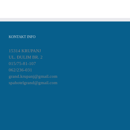
KONTAKT INFO
15314 KRUPANJ
UL. ĐULIM BR. 2
015/75-81-107
062/236-031
grand.krupanj@gmail.com
spahotelgrand@gmail.com