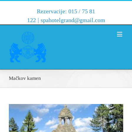
Rezervacije: 015 / 75 81
122
|
spahotelgrand@gmail.com
Mačkov kamen