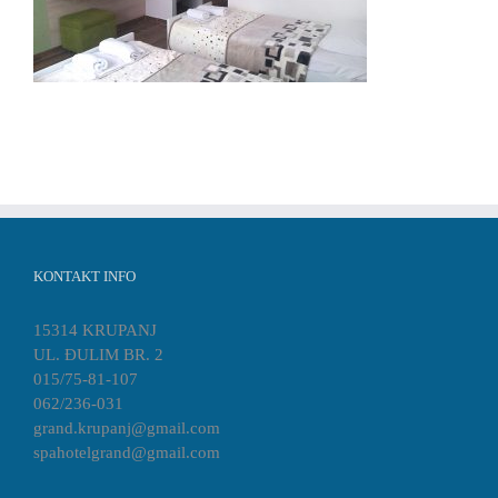
KONTAKT INFO
15314 KRUPANJ
UL. ĐULIM BR. 2
015/75-81-107
062/236-031
grand.krupanj@gmail.com
spahotelgrand@gmail.com