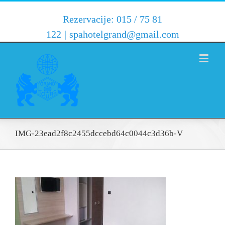
Rezervacije: 015 / 75 81
122
|
spahotelgrand@gmail.com
IMG-23ead2f8c2455dccebd64c0044c3d36b-V