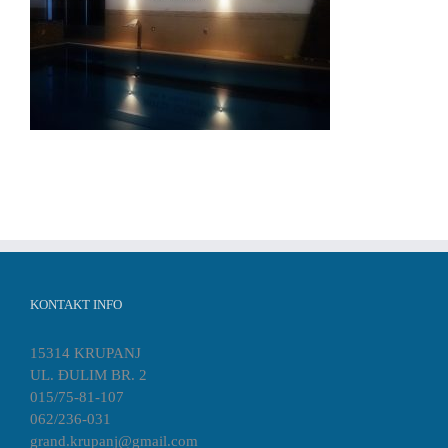
KONTAKT INFO
15314 KRUPANJ
UL. ĐULIM BR. 2
015/75-81-107
062/236-031
grand.krupanj@gmail.com