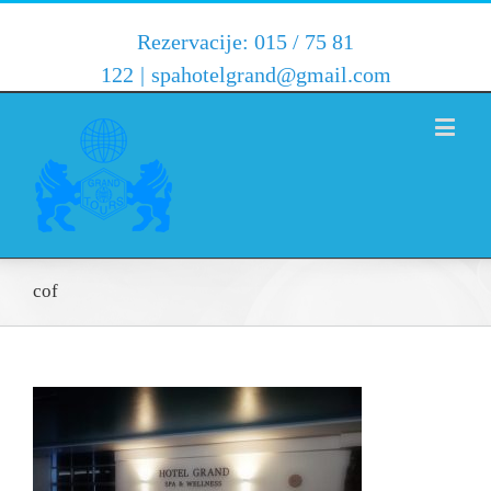
Rezervacije: 015 / 75 81
122
|
spahotelgrand@gmail.com
cof